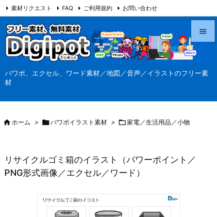
素材リクエスト
FAQ
ご利用規約
お問い合わせ
当サイト（Digipot.net）について


メニュ
パワポ、エクセル、ワード素材／地図／音声／イラストのフリー素

材
サイド

前へ

ホーム
>

パワポイラスト素材
>

家電／生活用品／小物

次へ

リサイクルゴミ箱のイラスト（パワーポイント／
検索
PNG形式画像／エクセル／ワード）