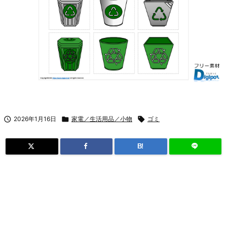

2026年1月16日

家電／生活用品／小物

ゴミ
B!