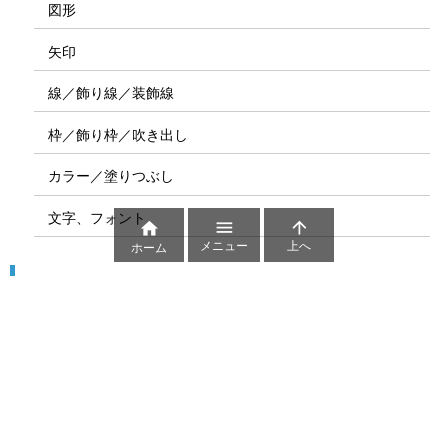
図形
矢印
線／飾り線／装飾線
枠／飾り枠／吹き出し
カラー／塗りつぶし
文字、フォント



メニュー
上へ
ホーム
図解
コート図
部位
ゲーム盤