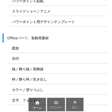
パワーポイント貼紙
スライドショー／アニメ
パワーポイント用デザインテンプレート
Officeパーツ、装飾用素材
図形
矢印
線／飾り線／装飾線
枠／飾り枠／吹き出し
カラー／塗りつぶし
文字、フォント



メニュー
上へ
ホーム