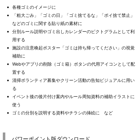
各種ゴミのイメージに
「粗大ごみ」「ゴミの日」「ゴミ捨てるな」「ポイ捨て禁止」
などのゴミに関する貼り紙の素材に
分別ルール説明やゴミ出しカレンダーのピクトグラムとして利
用する
施設の注意喚起ポスター「ゴミは持ち帰ってください」の視覚
補助に
Webやアプリの削除（ゴミ箱）ボタンの代用アイコンとして配
置する
清掃ボランティア募集やクリーン活動の告知ビジュアルに用い
る
イベント後の後片付け案内やルール周知資料の補助イラストに
使う
ゴミの分別を説明する資料やチラシの挿絵に など
パワーポイント版ダウンロード