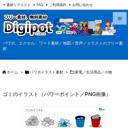
素材リクエスト
FAQ
ご利用規約
お問い合わせ
当サイト（Digipot.net）について


メニュ
パワポ、エクセル、ワード素材／地図／音声／イラストのフリー素

材
サイド

前へ

ホーム
>

パワポイラスト素材
>

家電／生活用品／小物

次へ

ゴミのイラスト（パワーポイント／PNG画像）
検索