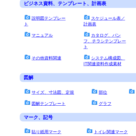
ビジネス資料、テンプレート、計画表
説明図テンプレー
スケジュール表／
ト
計画表
マニュアル
カタログ、パン
フ、チラシテンプレー
ト
その他資料関連
システム構成図、
IT関連資料作成素材
図解
サイズ、寸法図、定規
部位
図解テンプレート
グラフ
マーク、記号
貼り紙用マーク
トイレ関連マーク