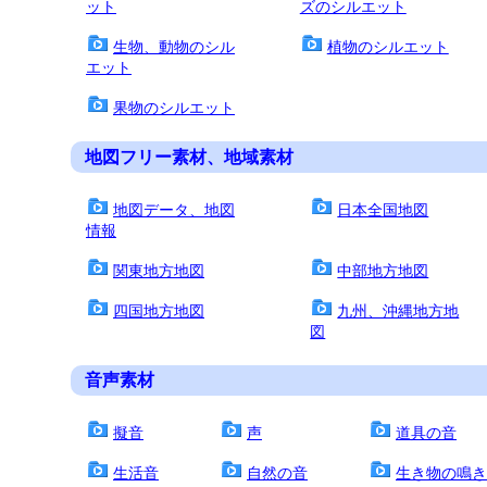
ット
ズのシルエット
生物、動物のシル
植物のシルエット
エット
果物のシルエット
地図フリー素材、地域素材
地図データ、地図
日本全国地図
情報
関東地方地図
中部地方地図
四国地方地図
九州、沖縄地方地
図
音声素材
擬音
声
道具の音
生活音
自然の音
生き物の鳴き