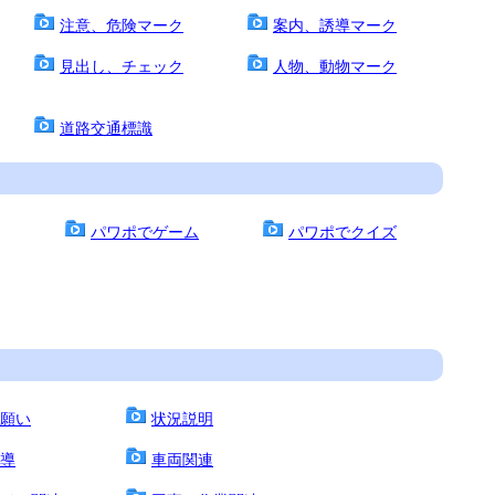
注意、危険マーク
案内、誘導マーク
見出し、チェック
人物、動物マーク
道路交通標識
パワポでゲーム
パワポでクイズ
願い
状況説明
導
車両関連