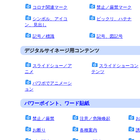
コロナ関連マーク
禁止／厳禁マーク
シンボル、アイコ
ビックリ、ハテナ
ン、見出し
記号／標識
記号、図記号
デジタルサイネージ用コンテンツ
スライドショー／ア
スライドショーコン
ニメ
テンツ
パワポでアニメーシ
ョン
パワーポイント、ワード貼紙
禁止／厳禁
注意／危険喚起
お
お断り
各種案内
誘