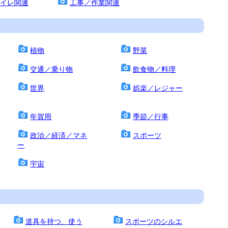
イレ関連
工事／作業関連
植物
野菜
交通／乗り物
飲食物／料理
世界
娯楽／レジャー
年賀用
季節／行事
政治／経済／マネ
スポーツ
ー
宇宙
道具を持つ、使う
スポーツのシルエ