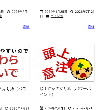
6日

2026年7月

2024年1月25日

2026年7月21
連
日

ゴミ関連
詳細
詳細
頭上注意の貼り紙（パワーポ
の貼り紙（パワ
イント）

2014年2月7日

2026年7月21
日

2026年7月21