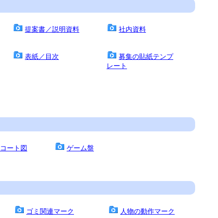
提案書／説明資料
社内資料
表紙／目次
募集の貼紙テンプ
レート
コート図
ゲーム盤
ゴミ関連マーク
人物の動作マーク