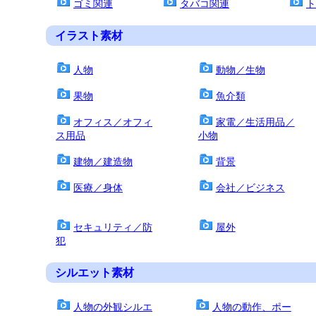
ゴミ関連
タバコ関連
ト
イラスト素材
人物
動物／生物
果物
魚介類
オフィス／オフィ
家電／生活用品／
ス用品
小物
建物／建造物
背景
医療／身体
会社／ビジネス
セキュリティ／防
屋外
犯
シルエット素材
人物の外観シルエ
人物の動作、ポー