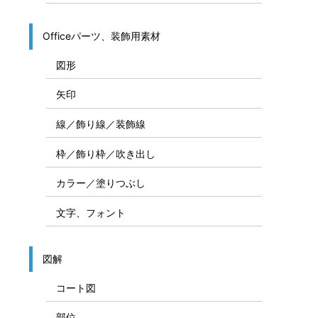
Officeパーツ、装飾用素材
図形
矢印
線／飾り線／装飾線
枠／飾り枠／吹き出し
カラー／塗りつぶし
文字、フォント
図解
コート図
部位