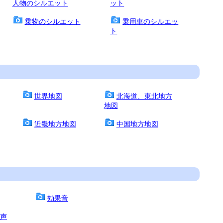
人物のシルエット
ット
乗物のシルエット
乗用車のシルエッ
ト
世界地図
北海道、東北地方
地図
近畿地方地図
中国地方地図
効果音
声