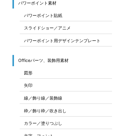
パワーポイント素材
パワーポイント貼紙
スライドショー／アニメ
パワーポイント用デザインテンプレート
Officeパーツ、装飾用素材
図形
矢印
線／飾り線／装飾線
枠／飾り枠／吹き出し
カラー／塗りつぶし
文字、フォント