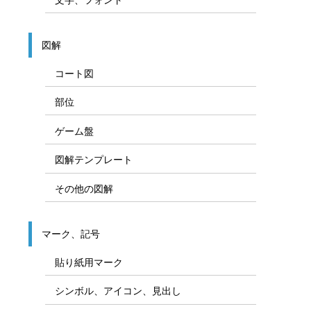
図解
コート図
部位
ゲーム盤
図解テンプレート
その他の図解
マーク、記号
貼り紙用マーク
シンボル、アイコン、見出し