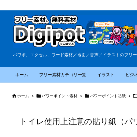
パワポ、エクセル、ワード素材／地図／音声／イラストのフリー
ホーム
フリー素材カテゴリ一覧
イラスト
ビジ

ホーム
>

パワーポイント素材
>

パワーポイント貼紙
>
トイレ使用上注意の貼り紙（パ