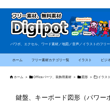
パワポ、エクセル、ワード素材／地図／音声／イラストのフリー
ホーム
フリー素材カテゴリ一覧
イラスト
ビジ

ホーム
>

Officeパーツ、装飾用素材
>

図形
>

イラス
鍵盤、キーボード図形（パワー