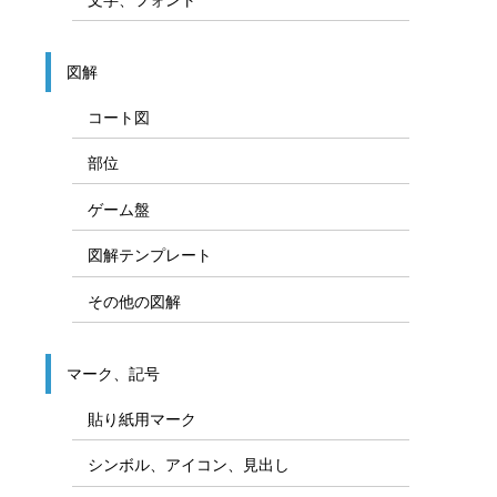
図解
コート図
部位
ゲーム盤
図解テンプレート
その他の図解
マーク、記号
貼り紙用マーク
シンボル、アイコン、見出し