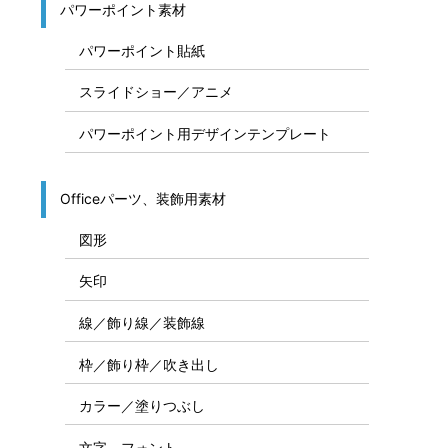
パワーポイント素材
パワーポイント貼紙
スライドショー／アニメ
パワーポイント用デザインテンプレート
Officeパーツ、装飾用素材
図形
矢印
線／飾り線／装飾線
枠／飾り枠／吹き出し
カラー／塗りつぶし
文字、フォント