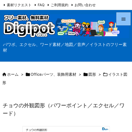
素材リクエスト
FAQ
ご利用規約
お問い合わせ
当サイト（Digipot.net）について


メニュ
パワポ、エクセル、ワード素材／地図／音声／イラストのフリー素

材
サイド

前へ

ホーム
>

Officeパーツ、装飾用素材
>

図形
>

イラスト図

形
次へ

検索
チョウの外観図形（パワーポイント／エクセル／ワ
ード）