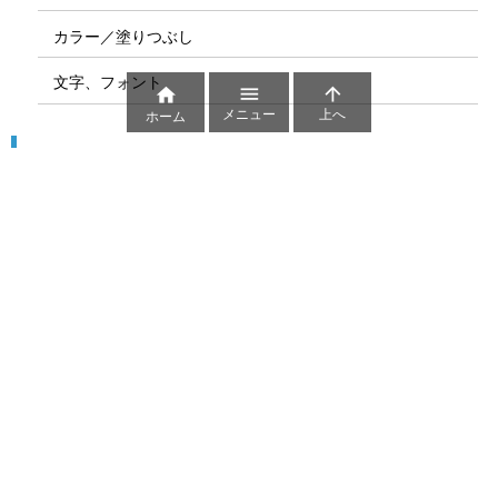
カラー／塗りつぶし
文字、フォント



メニュー
上へ
ホーム
図解
コート図
部位
ゲーム盤
図解テンプレート
その他の図解
マーク、記号