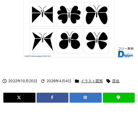

2022年10月20日

2026年4月4日

イラスト図形

昆虫
B!