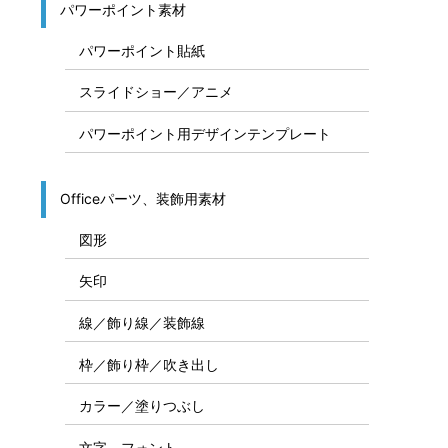
パワーポイント素材
パワーポイント貼紙
スライドショー／アニメ
パワーポイント用デザインテンプレート
Officeパーツ、装飾用素材
図形
矢印
線／飾り線／装飾線
枠／飾り枠／吹き出し
カラー／塗りつぶし
文字、フォント