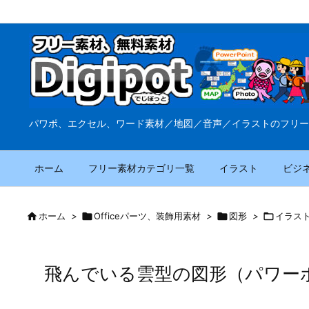
パワポ、エクセル、ワード素材／地図／音声／イラストのフリー
ホーム
フリー素材カテゴリ一覧
イラスト
ビジ

ホーム
>

Officeパーツ、装飾用素材
>

図形
>

イラス
飛んでいる雲型の図形（パワー