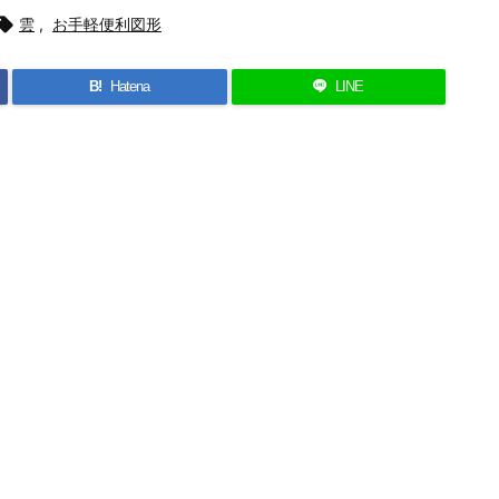

雲
,
お手軽便利図形
B!
Hatena
LINE