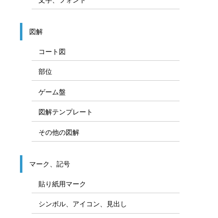
図解
コート図
部位
ゲーム盤
図解テンプレート
その他の図解
マーク、記号
貼り紙用マーク
シンボル、アイコン、見出し