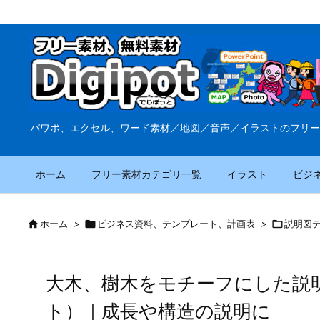
パワポ、エクセル、ワード素材／地図／音声／イラストのフリー
ホーム
フリー素材カテゴリ一覧
イラスト
ビジ

ホーム
>

ビジネス資料、テンプレート、計画表
>

説明図
大木、樹木をモチーフにした説
ト）｜成長や構造の説明に