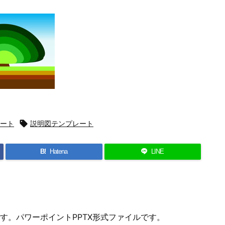
ート

説明図テンプレート
B!
Hatena
LINE