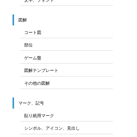
図解
コート図
部位
ゲーム盤
図解テンプレート
その他の図解
マーク、記号
貼り紙用マーク
シンボル、アイコン、見出し