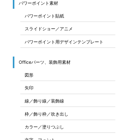
パワーポイント素材
パワーポイント貼紙
スライドショー／アニメ
パワーポイント用デザインテンプレート
Officeパーツ、装飾用素材
図形
矢印
線／飾り線／装飾線
枠／飾り枠／吹き出し
カラー／塗りつぶし
文字、フォント