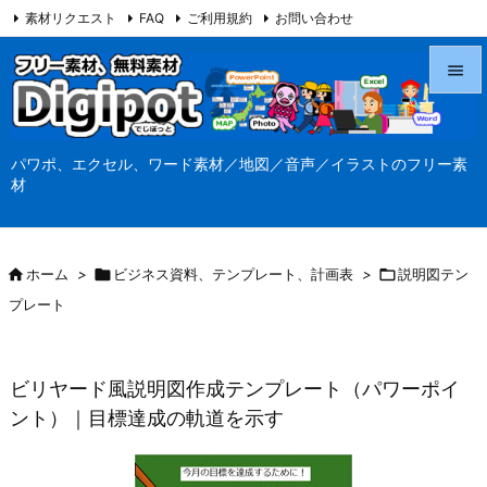
素材リクエスト
FAQ
ご利用規約
お問い合わせ
当サイト（Digipot.net）について


メニュ
パワポ、エクセル、ワード素材／地図／音声／イラストのフリー素

材
サイド

前へ

ホーム
>

ビジネス資料、テンプレート、計画表
>

説明図テン

プレート
次へ

検索
ビリヤード風説明図作成テンプレート（パワーポイ
ント）｜目標達成の軌道を示す