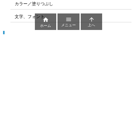
カラー／塗りつぶし
文字、フォント



メニュー
上へ
ホーム
図解
コート図
部位
ゲーム盤
図解テンプレート
その他の図解
マーク、記号
貼り紙用マーク