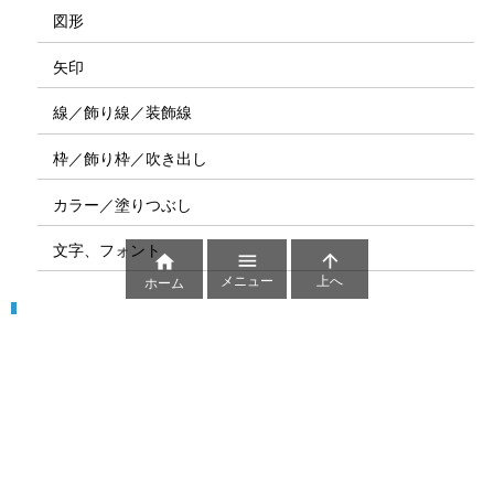
図形
矢印
線／飾り線／装飾線
枠／飾り枠／吹き出し
カラー／塗りつぶし
文字、フォント



メニュー
上へ
ホーム
図解
コート図
部位
ゲーム盤