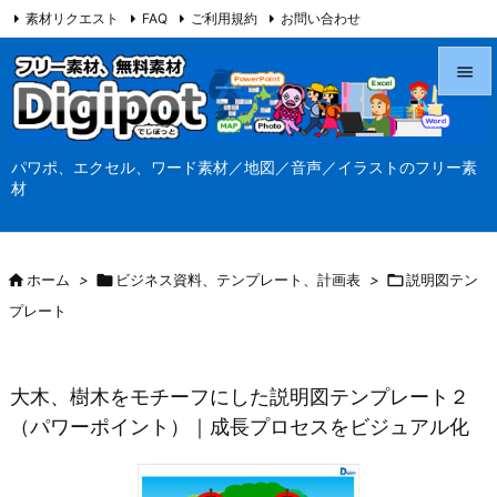
素材リクエスト
FAQ
ご利用規約
お問い合わせ
当サイト（Digipot.net）について


メニュ
パワポ、エクセル、ワード素材／地図／音声／イラストのフリー素

材
サイド

前へ

ホーム
>

ビジネス資料、テンプレート、計画表
>

説明図テン

プレート
次へ

検索
大木、樹木をモチーフにした説明図テンプレート２
（パワーポイント）｜成長プロセスをビジュアル化