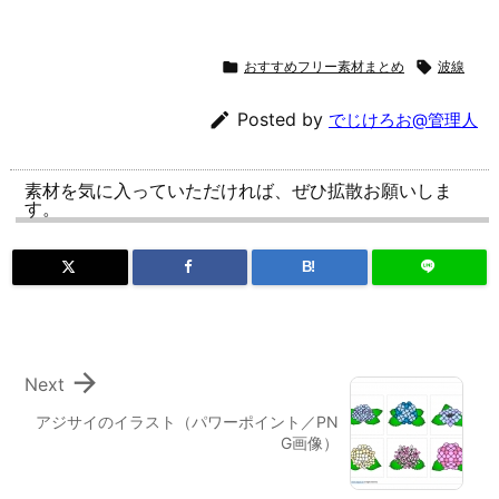

おすすめフリー素材まとめ

波線

Posted by
でじけろお@管理人
素材を気に入っていただければ、ぜひ拡散お願いしま
す。
B!

Next
アジサイのイラスト（パワーポイント／PN
G画像）