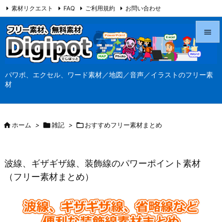
素材リクエスト
FAQ
ご利用規約
お問い合わせ
当サイト（Digipot.net）について


メニュ
パワポ、エクセル、ワード素材／地図／音声／イラストのフリー素

材
サイド

前へ

ホーム
>

雑記
>

おすすめフリー素材まとめ

次へ

波線、ギザギザ線、装飾線のパワーポイント素材
検索
（フリー素材まとめ）