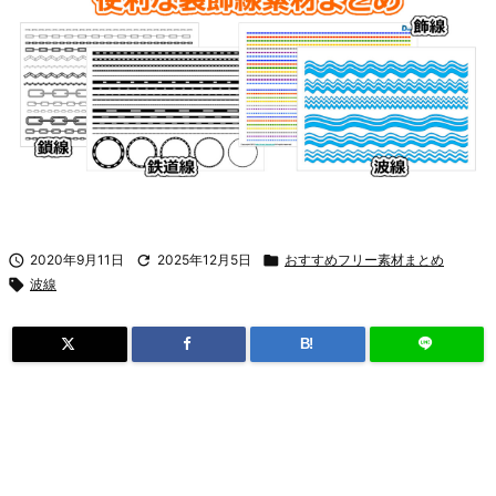

2020年9月11日

2025年12月5日

おすすめフリー素材まとめ

波線
B!