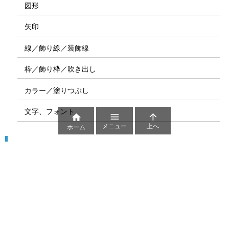
図形
矢印
線／飾り線／装飾線
枠／飾り枠／吹き出し
カラー／塗りつぶし
文字、フォント



メニュー
上へ
ホーム
図解
コート図
部位
ゲーム盤