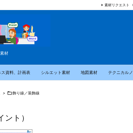
素材リクエスト
素材
ネス資料、計画表
シルエット素材
地図素材
テクニカルノ
線
>

飾り線／装飾線
イント）