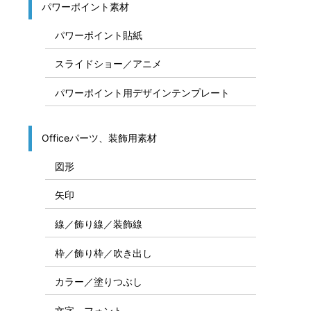
パワーポイント素材
パワーポイント貼紙
スライドショー／アニメ
パワーポイント用デザインテンプレート
Officeパーツ、装飾用素材
図形
矢印
線／飾り線／装飾線
枠／飾り枠／吹き出し
カラー／塗りつぶし
文字、フォント