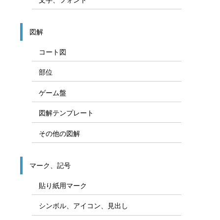
図解
コート図
部位
ゲーム盤
図解テンプレート
その他の図解
マーク、記号
貼り紙用マーク
シンボル、アイコン、見出し