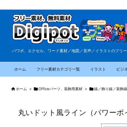
パワポ、エクセル、ワード素材／地図／音声／イラストのフリー
ホーム
フリー素材カテゴリ一覧
イラスト
ビジ

ホーム
>

Officeパーツ、装飾用素材
>

線／飾り線／装飾
丸いドット風ライン（パワーポ