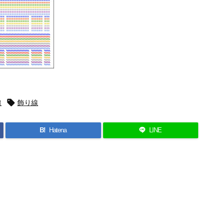
線

飾り線
B!
Hatena
LINE