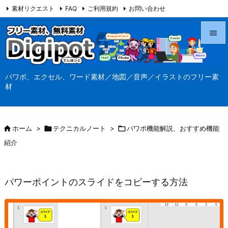
素材リクエスト
FAQ
ご利用規約
お問い合わせ
当サイト（Digipot.net）について


メニュ
パワポ、エクセル、ワード素材／地図／音声／イラストのフリー素

材
サイド

前へ

ホーム
>

テクニカルノート
>

パワポ機能解説、おすすめ機能

紹介
次へ

検索
パワーポイントのスライドをコピーする方法