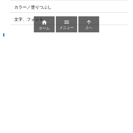
カラー／塗りつぶし
文字、フォント



メニュー
上へ
ホーム
図解
コート図
部位
ゲーム盤
図解テンプレート
その他の図解
マーク、記号
貼り紙用マーク