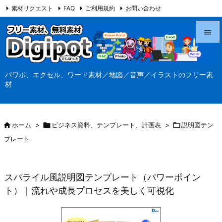
素材リクエスト
FAQ
ご利用規約
お問い合わせ
当サイト（Digipot.net）について


メニュ
パワポ、エクセル、ワード素材／地図／音声／イラストのフリー素

材
サイド

前へ

ホーム
>

ビジネス資料、テンプレート、計画表
>

説明図テン

プレート
次へ

検索
スパライル風説明図テンプレート（パワーポイン
ト）｜流れや成長プロセスを美しく可視化