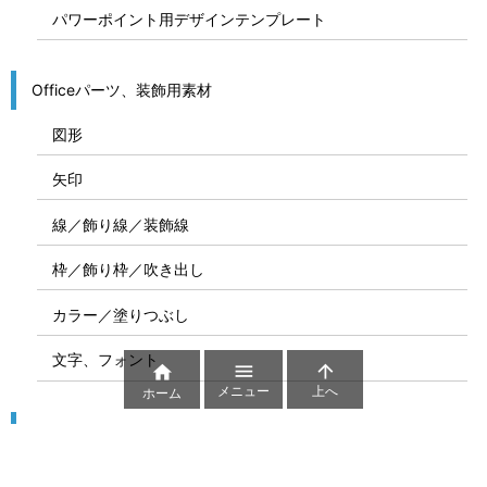
パワーポイント用デザインテンプレート
Officeパーツ、装飾用素材
図形
矢印
線／飾り線／装飾線
枠／飾り枠／吹き出し
カラー／塗りつぶし
文字、フォント



メニュー
上へ
ホーム
図解
コート図