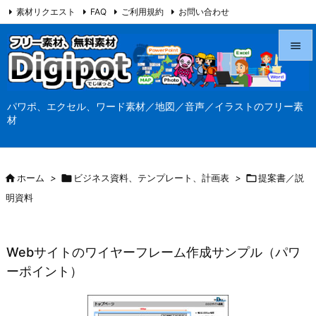
素材リクエスト
FAQ
ご利用規約
お問い合わせ
当サイト（Digipot.net）について


メニュ
パワポ、エクセル、ワード素材／地図／音声／イラストのフリー素

材
サイド

前へ

ホーム
>

ビジネス資料、テンプレート、計画表
>

提案書／説

明資料
次へ

検索
Webサイトのワイヤーフレーム作成サンプル（パワ
ーポイント）