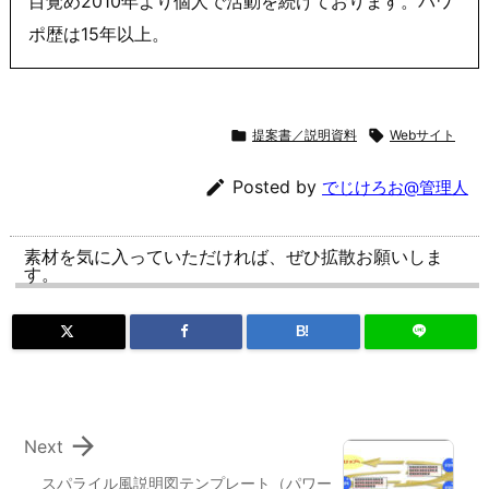
目覚め2010年より個人で活動を続けております。パワ
ポ歴は15年以上。

提案書／説明資料

Webサイト

Posted by
でじけろお@管理人
素材を気に入っていただければ、ぜひ拡散お願いしま
す。
B!

Next
スパライル風説明図テンプレート（パワー