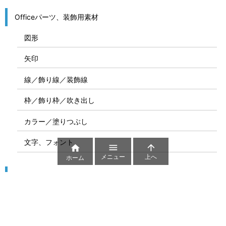
Officeパーツ、装飾用素材
図形
矢印
線／飾り線／装飾線
枠／飾り枠／吹き出し
カラー／塗りつぶし
文字、フォント



メニュー
上へ
ホーム
図解
コート図
部位