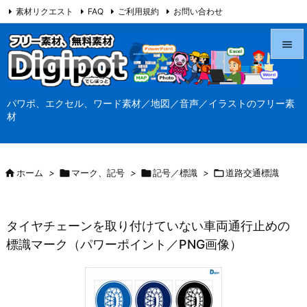
素材リクエスト
FAQ
ご利用規約
お問い合わせ
当サイト（Digipot.net）について


メニュ
パワポ、エクセル、ワード素材／地図／音声／イラストのフリー素

材
サイド

前へ

ホーム
>

マーク、記号
>

記号／標識
>

道路交通標識

次へ

タイヤチェーンを取り付けていない車両通行止めの
検索
標識マーク（パワーポイント／PNG画像）