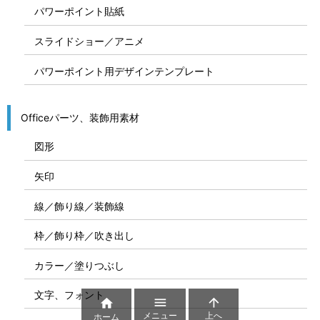
パワーポイント貼紙
スライドショー／アニメ
パワーポイント用デザインテンプレート
Officeパーツ、装飾用素材
図形
矢印
線／飾り線／装飾線
枠／飾り枠／吹き出し
カラー／塗りつぶし
文字、フォント



メニュー
上へ
ホーム