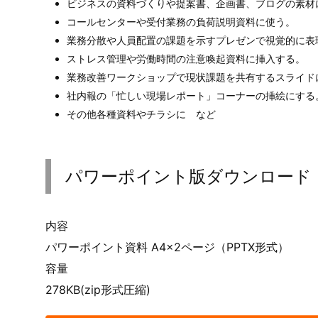
電話をするビジネスマン、電話をする男性、電話をす
しながら電話する様子、キーボードを打ちながら通話
を挟む様子、フチありフチなしなど３０種類のイラス
使用例
ビジネスマン、サラリーマン、男性が電話、通話をして
業務イメージの表現に
ビジネスの資料づくりや提案書、企画書、ブログの素材
コールセンターや受付業務の負荷説明資料に使う。
業務分散や人員配置の課題を示すプレゼンで視覚的に表
ストレス管理や労働時間の注意喚起資料に挿入する。
業務改善ワークショップで現状課題を共有するスライド
社内報の「忙しい現場レポート」コーナーの挿絵にする
その他各種資料やチラシに など