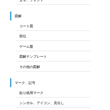
図解
コート図
部位
ゲーム盤
図解テンプレート
その他の図解
マーク、記号
貼り紙用マーク
シンボル、アイコン、見出し