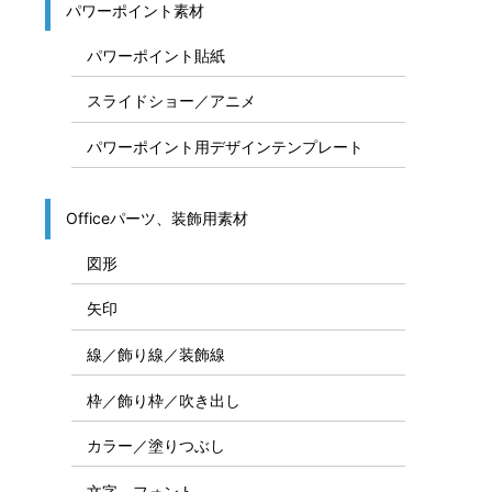
パワーポイント素材
パワーポイント貼紙
スライドショー／アニメ
パワーポイント用デザインテンプレート
Officeパーツ、装飾用素材
図形
矢印
線／飾り線／装飾線
枠／飾り枠／吹き出し
カラー／塗りつぶし
文字、フォント