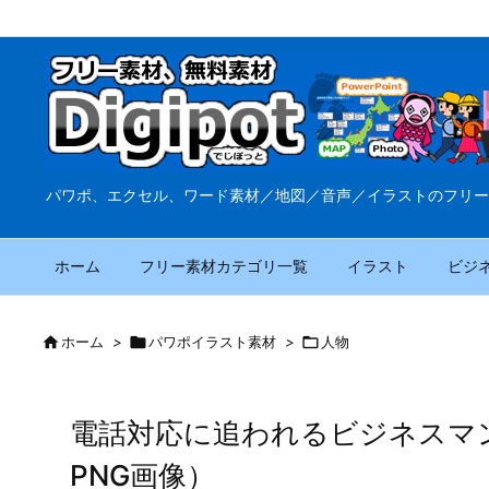
パワポ、エクセル、ワード素材／地図／音声／イラストのフリー
ホーム
フリー素材カテゴリ一覧
イラスト
ビジ

ホーム
>

パワポイラスト素材
>

人物
電話対応に追われるビジネスマ
PNG画像）