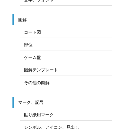
図解
コート図
部位
ゲーム盤
図解テンプレート
その他の図解
マーク、記号
貼り紙用マーク
シンボル、アイコン、見出し