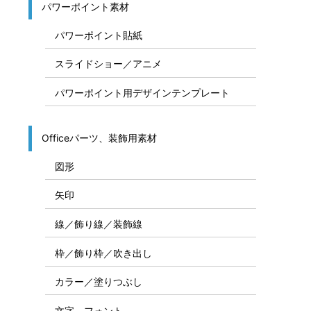
パワーポイント素材
パワーポイント貼紙
スライドショー／アニメ
パワーポイント用デザインテンプレート
Officeパーツ、装飾用素材
図形
矢印
線／飾り線／装飾線
枠／飾り枠／吹き出し
カラー／塗りつぶし
文字、フォント