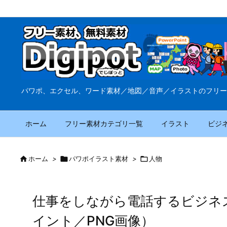
パワポ、エクセル、ワード素材／地図／音声／イラストのフリー
ホーム
フリー素材カテゴリ一覧
イラスト
ビジ

ホーム
>

パワポイラスト素材
>

人物
仕事をしながら電話するビジネ
イント／PNG画像）