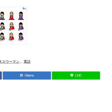
ネスウーマン
,
電話
B!
Hatena
LINE