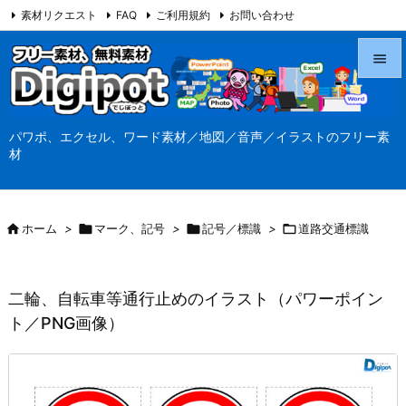
素材リクエスト
FAQ
ご利用規約
お問い合わせ
当サイト（Digipot.net）について


メニュ
パワポ、エクセル、ワード素材／地図／音声／イラストのフリー素

材
サイド

前へ

ホーム
>

マーク、記号
>

記号／標識
>

道路交通標識

次へ

二輪、自転車等通行止めのイラスト（パワーポイン
検索
ト／PNG画像）