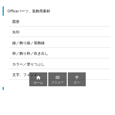
Officeパーツ、装飾用素材
図形
矢印
線／飾り線／装飾線
枠／飾り枠／吹き出し
カラー／塗りつぶし
文字、フォント



メニュー
上へ
ホーム
図解
コート図
部位