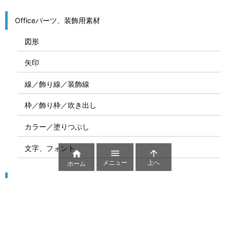
Officeパーツ、装飾用素材
図形
矢印
線／飾り線／装飾線
枠／飾り枠／吹き出し
カラー／塗りつぶし
文字、フォント



メニュー
上へ
ホーム
図解
コート図
部位