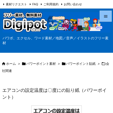
素材リクエスト
FAQ
ご利用規約
お問い合わせ
当サイト（Digipot.net）について


メニュ
パワポ、エクセル、ワード素材／地図／音声／イラストのフリー素

材
サイド

前へ

ホーム
>

パワーポイント素材
>

パワーポイント貼紙
>

会

社関連
次へ

検索
エアコンの設定温度は〇度にの貼り紙（パワーポイ
ント）