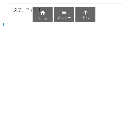
文字、フォント



メニュー
上へ
ホーム
図解
コート図
部位
ゲーム盤
図解テンプレート
その他の図解
マーク、記号
貼り紙用マーク