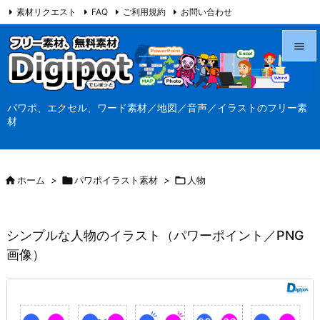
素材リクエスト
FAQ
ご利用規約
お問い合わせ
当サイト（Digipot.net）について


メニュ
パワポ、エクセル、ワード素材／地図／音声／イラストのフリー素

材
サイド

前へ

ホーム
>

パワポイラスト素材
>

人物

次へ

シンプルな人物のイラスト（パワーポイント／PNG
検索
画像）