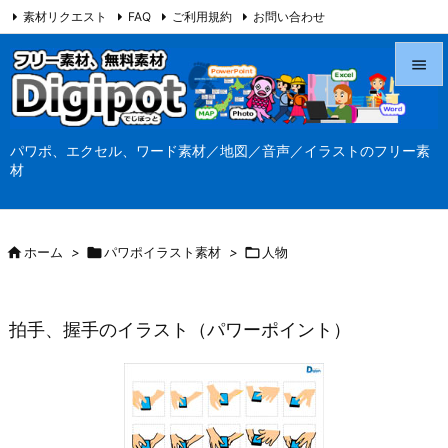
素材リクエスト
FAQ
ご利用規約
お問い合わせ
当サイト（Digipot.net）について


メニュ
パワポ、エクセル、ワード素材／地図／音声／イラストのフリー素

材
サイド

前へ

ホーム
>

パワポイラスト素材
>

人物

次へ

拍手、握手のイラスト（パワーポイント）
検索