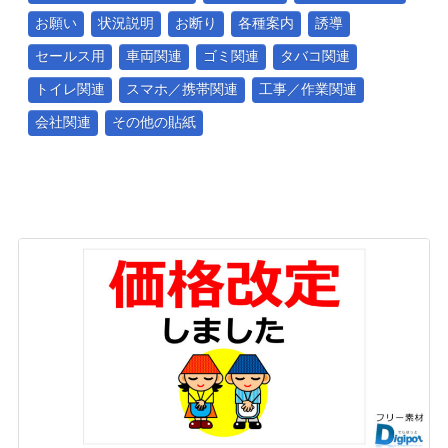
お願い
状況説明
お断り
各種案内
誘導
セールス用
車両関連
ゴミ関連
タバコ関連
トイレ関連
スマホ／携帯関連
工事／作業関連
会社関連
その他の貼紙