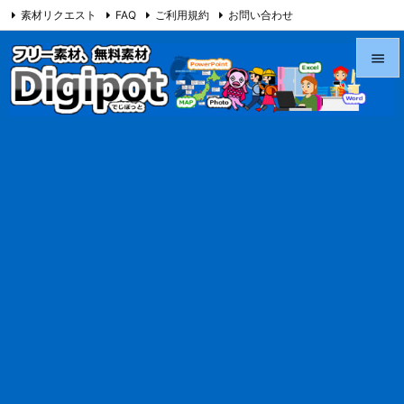
素材リクエスト
FAQ
ご利用規約
お問い合わせ
当サイト（Digipot.net）について


メニュ

サイド

前へ

次へ

検索