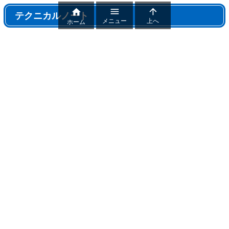



テクニカルノート
メニュー
上へ
ホーム
テクニカルノート
パワポ機能解説、おすすめ機能紹介
パワーポイントトラブル
パワポ制作テクニック
雑記
おすすめフリー素材まとめ