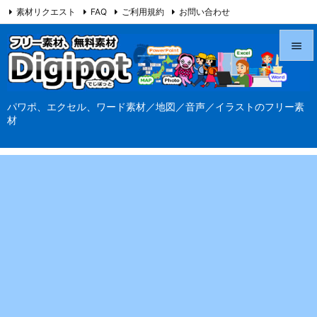
素材リクエスト
FAQ
ご利用規約
お問い合わせ
当サイト（Digipot.net）について


メニュ
パワポ、エクセル、ワード素材／地図／音声／イラストのフリー素

材
サイド

前へ

次へ

検索