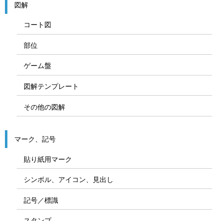
図解
コート図
部位
ゲーム盤
図解テンプレート
その他の図解
マーク、記号
貼り紙用マーク
シンボル、アイコン、見出し
記号／標識
スタンプ