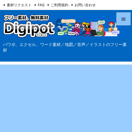
素材リクエスト
FAQ
ご利用規約
お問い合わせ
当サイト（Digipot.net）について


メニュ
パワポ、エクセル、ワード素材／地図／音声／イラストのフリー素

材
サイド

前へ

次へ

検索