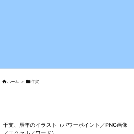

ホーム
>

年賀
干支、辰年のイラスト（パワーポイント／PNG画像
／エクセル／ワード）