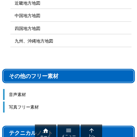
近畿地方地図
中国地方地図
四国地方地図
九州、沖縄地方地図
その他のフリー素材
音声素材
写真フリー素材



テクニカルノート
メニュー
上へ
ホーム