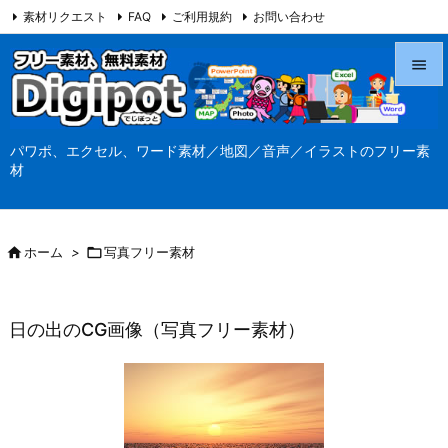
素材リクエスト
FAQ
ご利用規約
お問い合わせ
当サイト（Digipot.net）について


メニュ
パワポ、エクセル、ワード素材／地図／音声／イラストのフリー素

材
サイド

前へ

ホーム
>

写真フリー素材

次へ

日の出のCG画像（写真フリー素材）
検索