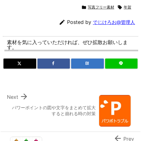

写真フリー素材

年賀

Posted by
でじけろお@管理人
素材を気に入っていただければ、ぜひ拡散お願いしま
す。
B!

Next
パワーポイントの図や文字をまとめて拡大
すると崩れる時の対策

Prev