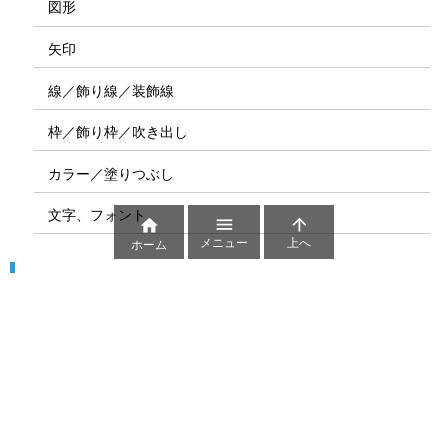
図形
矢印
線／飾り線／装飾線
枠／飾り枠／吹き出し
カラー／塗りつぶし
文字、フォント



メニュー
上へ
ホーム
図解
コート図
部位
ゲーム盤
図解テンプレート