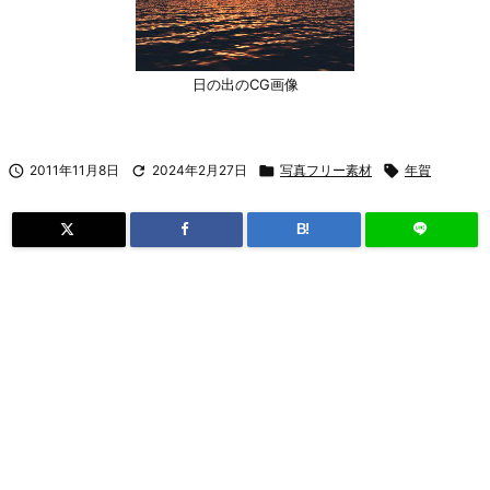
日の出のCG画像

2011年11月8日

2024年2月27日

写真フリー素材

年賀
B!