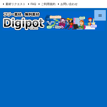
素材リクエスト
FAQ
ご利用規約
お問い合わせ
当サイト（Digipot.net）について


メニュ

サイド

前へ

次へ

検索