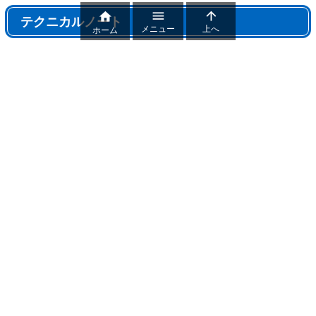



テクニカルノート
メニュー
上へ
ホーム
テクニカルノート
パワポ機能解説、おすすめ機能紹介
パワーポイントトラブル
パワポ制作テクニック
雑記
おすすめフリー素材まとめ