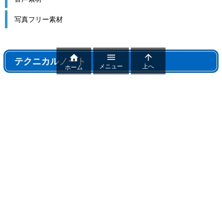
写真フリー素材



テクニカルノート
メニュー
上へ
ホーム
テクニカルノート
パワポ機能解説、おすすめ機能紹介
パワーポイントトラブル
パワポ制作テクニック
雑記
おすすめフリー素材まとめ