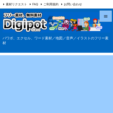
素材リクエスト
FAQ
ご利用規約
お問い合わせ
当サイト（Digipot.net）について


メニュ
パワポ、エクセル、ワード素材／地図／音声／イラストのフリー素

材
サイド

前へ

次へ

検索