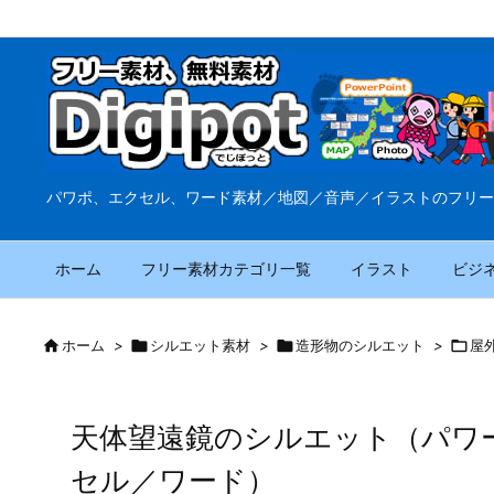
パワポ、エクセル、ワード素材／地図／音声／イラストのフリー
ホーム
フリー素材カテゴリ一覧
イラスト
ビジ

ホーム
>

シルエット素材
>

造形物のシルエット
>

屋
天体望遠鏡のシルエット（パワ
セル／ワード）