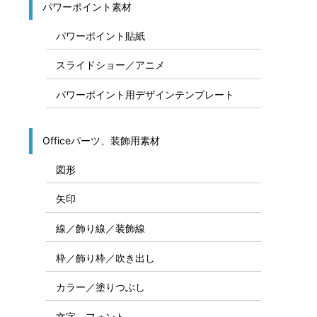
パワーポイント素材
パワーポイント貼紙
スライドショー／アニメ
パワーポイント用デザインテンプレート
Officeパーツ、装飾用素材
図形
矢印
線／飾り線／装飾線
枠／飾り枠／吹き出し
カラー／塗りつぶし
文字、フォント