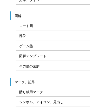
図解
コート図
部位
ゲーム盤
図解テンプレート
その他の図解
マーク、記号
貼り紙用マーク
シンボル、アイコン、見出し