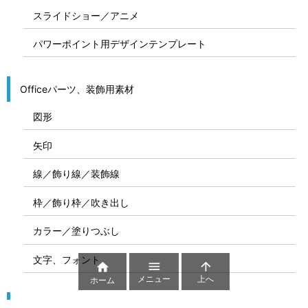
スライドショー／アニメ
パワーポイント用デザインテンプレート
Officeパーツ、装飾用素材
図形
矢印
線／飾り線／装飾線
枠／飾り枠／吹き出し
カラー／塗りつぶし
文字、フォント



メニュー
上へ
ホーム
図解