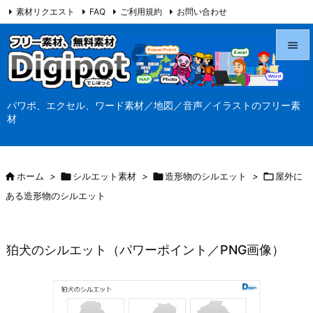
素材リクエスト
FAQ
ご利用規約
お問い合わせ
当サイト（Digipot.net）について


メニュ
パワポ、エクセル、ワード素材／地図／音声／イラストのフリー素

材
サイド

前へ

ホーム
>

シルエット素材
>

造形物のシルエット
>

屋外に

ある造形物のシルエット
次へ

検索
狛犬のシルエット（パワーポイント／PNG画像）