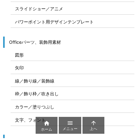
スライドショー／アニメ
パワーポイント用デザインテンプレート
Officeパーツ、装飾用素材
図形
矢印
線／飾り線／装飾線
枠／飾り枠／吹き出し
カラー／塗りつぶし
文字、フォント



メニュー
上へ
ホーム