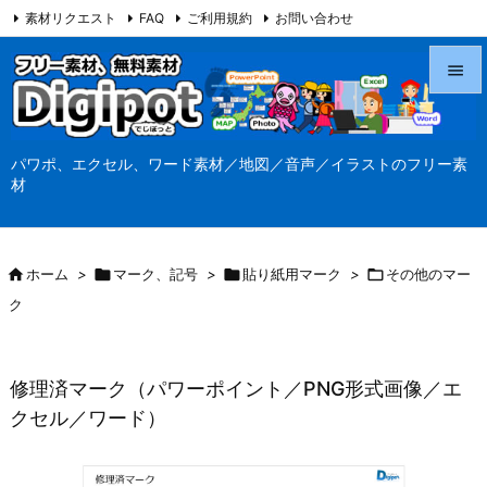
素材リクエスト
FAQ
ご利用規約
お問い合わせ
当サイト（Digipot.net）について


メニュ
パワポ、エクセル、ワード素材／地図／音声／イラストのフリー素

材
サイド

前へ

ホーム
>

マーク、記号
>

貼り紙用マーク
>

その他のマー

ク
次へ

検索
修理済マーク（パワーポイント／PNG形式画像／エ
クセル／ワード）