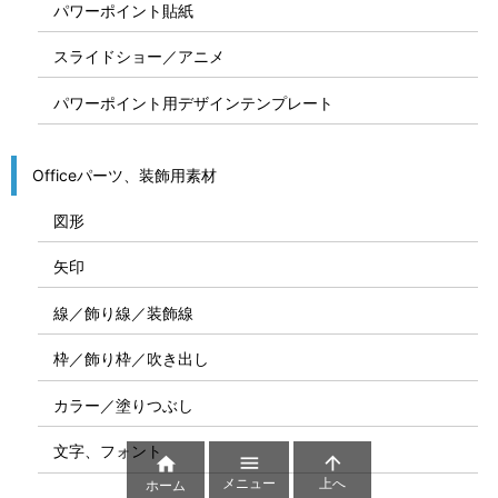
パワーポイント貼紙
スライドショー／アニメ
パワーポイント用デザインテンプレート
Officeパーツ、装飾用素材
図形
矢印
線／飾り線／装飾線
枠／飾り枠／吹き出し
カラー／塗りつぶし
文字、フォント



メニュー
上へ
ホーム