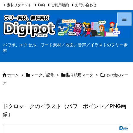
素材リクエスト
FAQ
ご利用規約
お問い合わせ
当サイト（Digipot.net）について


メニュ
パワポ、エクセル、ワード素材／地図／音声／イラストのフリー素

材
サイド

前へ

ホーム
>

マーク、記号
>

貼り紙用マーク
>

その他のマー

ク
次へ

検索
ドクロマークのイラスト（パワーポイント／PNG画
像）