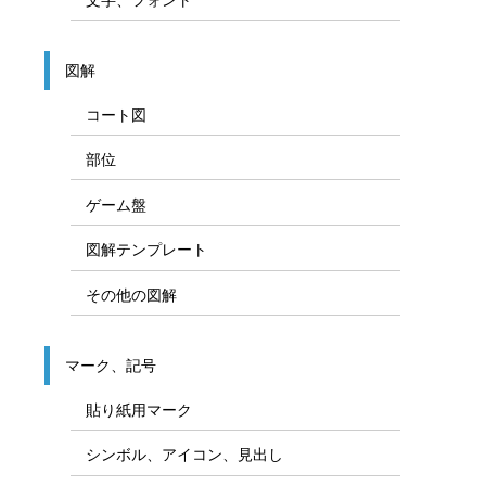
図解
コート図
部位
ゲーム盤
図解テンプレート
その他の図解
マーク、記号
貼り紙用マーク
シンボル、アイコン、見出し