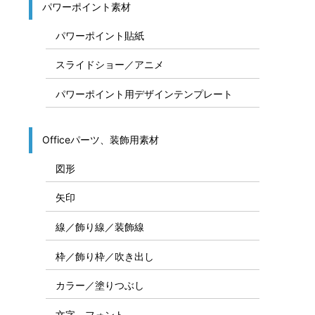
パワーポイント素材
パワーポイント貼紙
スライドショー／アニメ
パワーポイント用デザインテンプレート
Officeパーツ、装飾用素材
図形
矢印
線／飾り線／装飾線
枠／飾り枠／吹き出し
カラー／塗りつぶし
文字、フォント