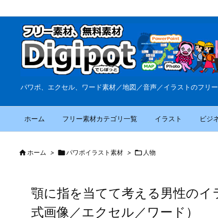
パワポ、エクセル、ワード素材／地図／音声／イラストのフリー
ホーム
フリー素材カテゴリ一覧
イラスト
ビジ

ホーム
>

パワポイラスト素材
>

人物
顎に指を当てて考える男性のイ
式画像／エクセル／ワード）