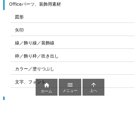
Officeパーツ、装飾用素材
図形
矢印
線／飾り線／装飾線
枠／飾り枠／吹き出し
カラー／塗りつぶし
文字、フォント



メニュー
上へ
ホーム
図解
コート図
部位