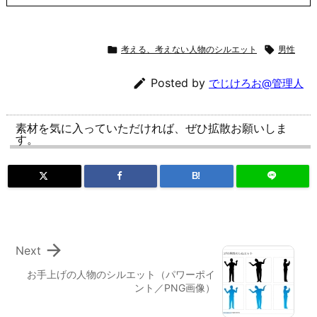

考える、考えない人物のシルエット

男性

Posted by
でじけろお@管理人
素材を気に入っていただければ、ぜひ拡散お願いしま
す。
B!

Next
お手上げの人物のシルエット（パワーポイ
ント／PNG画像）