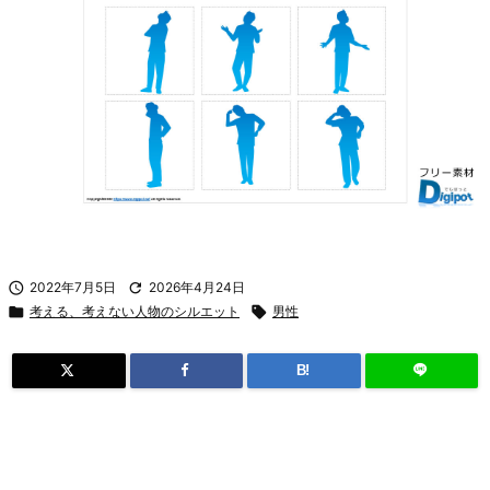

2022年7月5日

2026年4月24日

考える、考えない人物のシルエット

男性
B!