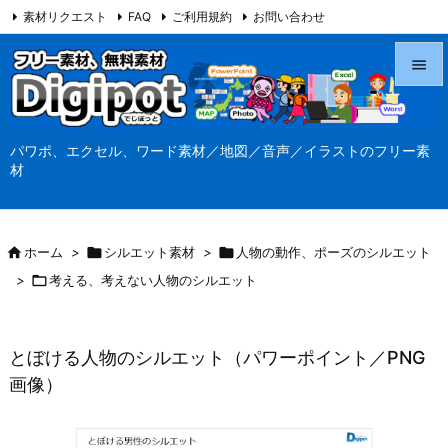
素材リクエスト
FAQ
ご利用規約
お問い合わせ
当サイト（Digipot.net）について


メニュ
パワポ、エクセル、ワード素材／地図／音声／イラストのフリー素

材
サイド

前へ

ホーム
>

シルエット素材
>

人物の動作、ポーズのシルエット

>

考える、考えない人物のシルエット
次へ

検索
とぼける人物のシルエット（パワーポイント／PNG
画像）