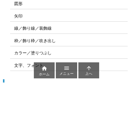
図形
矢印
線／飾り線／装飾線
枠／飾り枠／吹き出し
カラー／塗りつぶし
文字、フォント



メニュー
上へ
ホーム
図解
コート図
部位
ゲーム盤