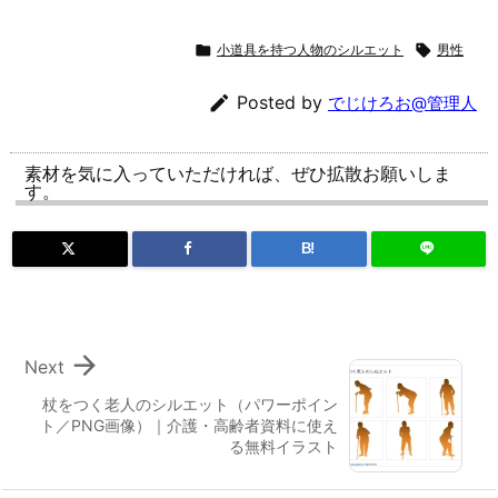

小道具を持つ人物のシルエット

男性

Posted by
でじけろお@管理人
素材を気に入っていただければ、ぜひ拡散お願いしま
す。
B!

Next
杖をつく老人のシルエット（パワーポイン
ト／PNG画像）｜介護・高齢者資料に使え
る無料イラスト