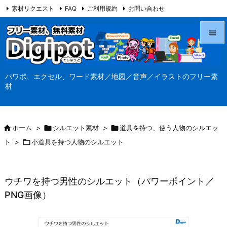
素材リクエスト
FAQ
ご利用規約
お問い合わせ
当サイト（Digipot.net）について


メニュ
パワポ、エクセル、ワード素材／地図／音声／イラストのフリー素

材
サイド

前へ

ホーム
>

シルエット素材
>

道具を持つ、使う人物のシルエッ

ト
>

小道具を持つ人物のシルエット
次へ

検索
ウチワを持つ男性のシルエット（パワーポイント／
PNG画像）