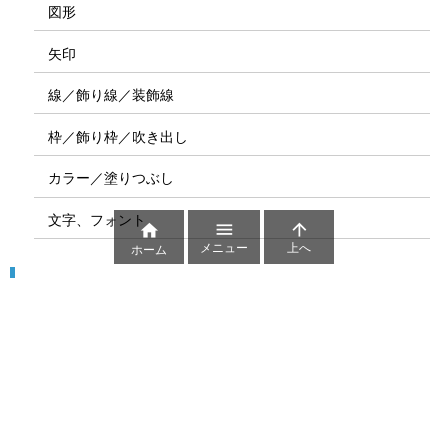
図形
矢印
線／飾り線／装飾線
枠／飾り枠／吹き出し
カラー／塗りつぶし
文字、フォント



メニュー
上へ
ホーム
図解
コート図
部位
ゲーム盤