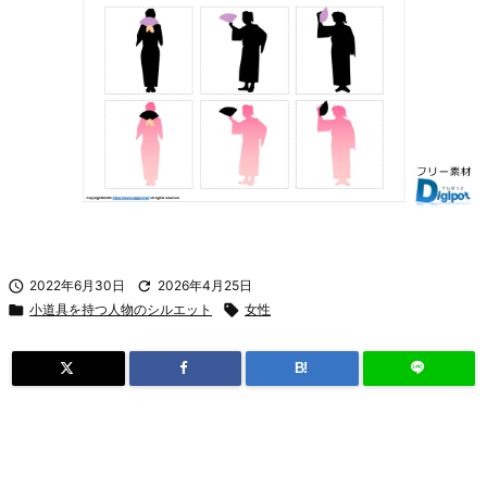

2022年6月30日

2026年4月25日

小道具を持つ人物のシルエット

女性
B!