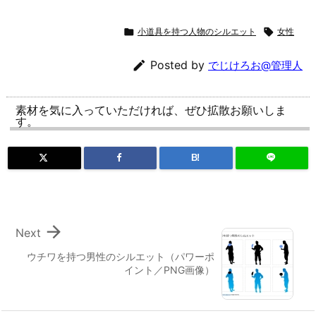

小道具を持つ人物のシルエット

女性

Posted by
でじけろお@管理人
素材を気に入っていただければ、ぜひ拡散お願いしま
す。
B!

Next
ウチワを持つ男性のシルエット（パワーポ
イント／PNG画像）