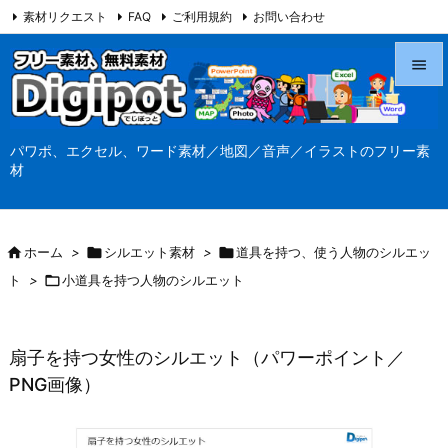
素材リクエスト
FAQ
ご利用規約
お問い合わせ
当サイト（Digipot.net）について


メニュ
パワポ、エクセル、ワード素材／地図／音声／イラストのフリー素

材
サイド

前へ

ホーム
>

シルエット素材
>

道具を持つ、使う人物のシルエッ

ト
>

小道具を持つ人物のシルエット
次へ

検索
扇子を持つ女性のシルエット（パワーポイント／
PNG画像）