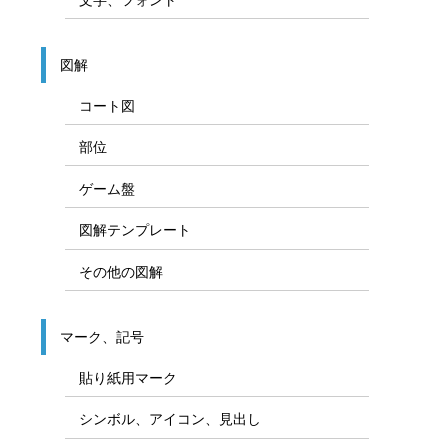
図解
コート図
部位
ゲーム盤
図解テンプレート
その他の図解
マーク、記号
貼り紙用マーク
シンボル、アイコン、見出し