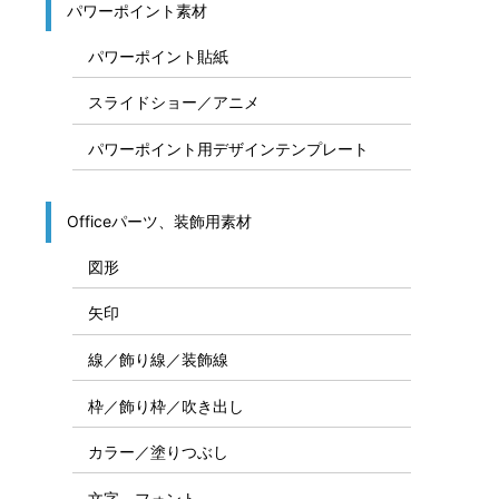
パワーポイント素材
パワーポイント貼紙
スライドショー／アニメ
パワーポイント用デザインテンプレート
Officeパーツ、装飾用素材
図形
矢印
線／飾り線／装飾線
枠／飾り枠／吹き出し
カラー／塗りつぶし
文字、フォント