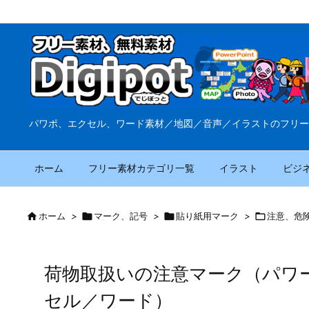
パワポ、エクセル、ワード素材／地図／音声／イラストのフリー
ホーム
フリー素材カテゴリ一覧
イラスト
ビジ

ホーム
>

マーク、記号
>

貼り紙用マーク
>

注意、危
荷物取扱いの注意マーク（パワ
セル／ワード）