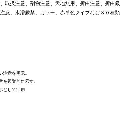
、取扱注意、割物注意、天地無用、折曲注意、折曲厳
注意、水濡厳禁、カラー、赤単色タイプなど３０種類
い注意を明示。
意を視覚的に示す。
示として活用。