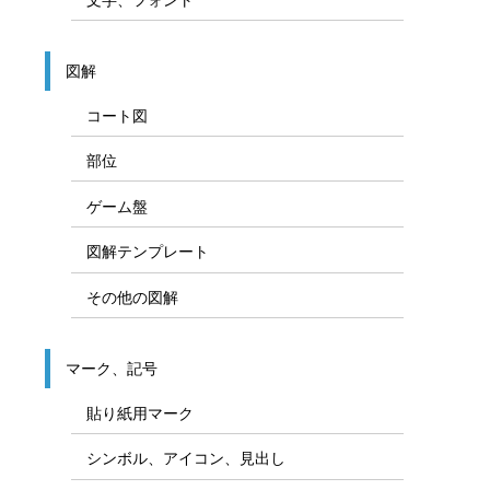
図解
コート図
部位
ゲーム盤
図解テンプレート
その他の図解
マーク、記号
貼り紙用マーク
シンボル、アイコン、見出し