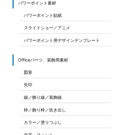
パワーポイント素材
パワーポイント貼紙
スライドショー／アニメ
パワーポイント用デザインテンプレート
Officeパーツ、装飾用素材
図形
矢印
線／飾り線／装飾線
枠／飾り枠／吹き出し
カラー／塗りつぶし
文字、フォント