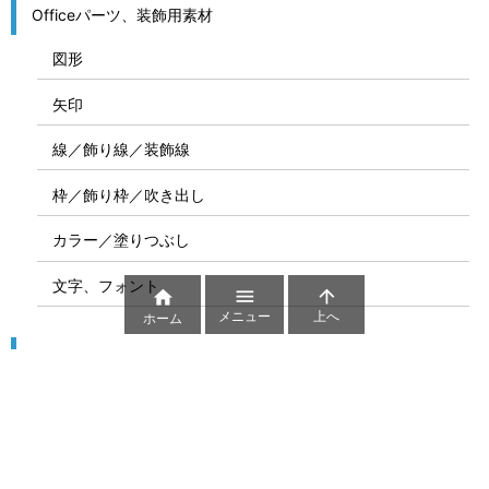
Officeパーツ、装飾用素材
図形
矢印
線／飾り線／装飾線
枠／飾り枠／吹き出し
カラー／塗りつぶし
文字、フォント



メニュー
上へ
ホーム
図解
コート図
部位