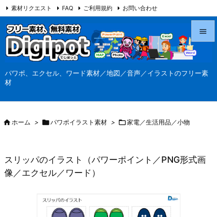
素材リクエスト
FAQ
ご利用規約
お問い合わせ
当サイト（Digipot.net）について


メニュ
パワポ、エクセル、ワード素材／地図／音声／イラストのフリー素

材
サイド

前へ

ホーム
>

パワポイラスト素材
>

家電／生活用品／小物

次へ

スリッパのイラスト（パワーポイント／PNG形式画
検索
像／エクセル／ワード）