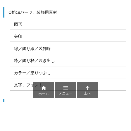
Officeパーツ、装飾用素材
図形
矢印
線／飾り線／装飾線
枠／飾り枠／吹き出し
カラー／塗りつぶし
文字、フォント



メニュー
上へ
ホーム
図解
コート図
部位