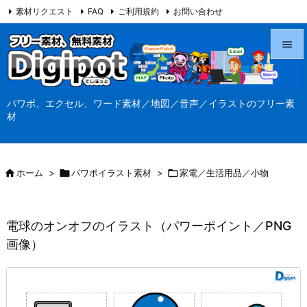
素材リクエスト
FAQ
ご利用規約
お問い合わせ
当サイト（Digipot.net）について


メニュ
パワポ、エクセル、ワード素材／地図／音声／イラストのフリー素

材
サイド

前へ

ホーム
>

パワポイラスト素材
>

家電／生活用品／小物

次へ

電球のオンオフのイラスト（パワーポイント／PNG
検索
画像）