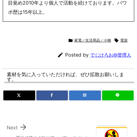
目覚め2010年より個人で活動を続けております。パワ
ポ歴は15年以上。

家電／生活用品／小物

電源

Posted by
でじけろお@管理人
素材を気に入っていただければ、ぜひ拡散お願いしま
す。
B!

Next