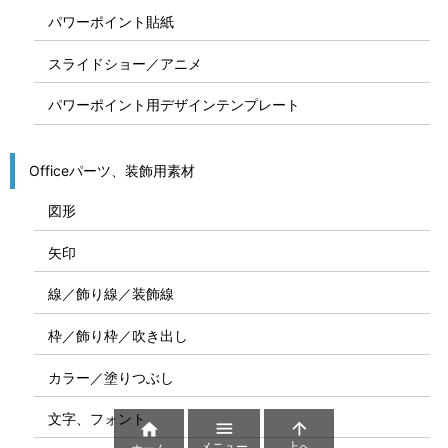
パワーポイント貼紙
スライドショー／アニメ
パワーポイント用デザインテンプレート
Officeパーツ、装飾用素材
図形
矢印
線／飾り線／装飾線
枠／飾り枠／吹き出し
カラー／塗りつぶし
文字、フォント



メニュー
上へ