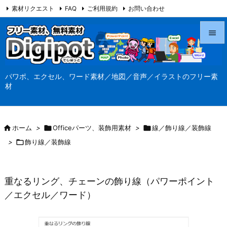
素材リクエスト
FAQ
ご利用規約
お問い合わせ
当サイト（Digipot.net）について


メニュ
パワポ、エクセル、ワード素材／地図／音声／イラストのフリー素

材
サイド

前へ

ホーム
>

Officeパーツ、装飾用素材
>

線／飾り線／装飾線

>

飾り線／装飾線
次へ

検索
重なるリング、チェーンの飾り線（パワーポイント
／エクセル／ワード）