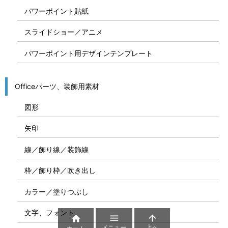
パワーポイント貼紙
スライドショー／アニメ
パワーポイント用デザインテンプレート
Officeパーツ、装飾用素材
図形
矢印
線／飾り線／装飾線
枠／飾り枠／吹き出し
カラー／塗りつぶし
文字、フォント



メニュー
上へ