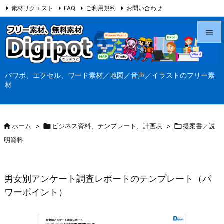
素材リクエスト
FAQ
ご利用規約
お問い合わせ
当サイト（Digipot.net）について


メニュ
パワポ、エクセル、ワード素材／地図／音声／イラストのフリー素

材
サイド

前へ

ホーム
>

ビジネス資料、テンプレート、計画表
>

提案書／説

明資料
次へ

検索
男女別アンケート調査レポートのテンプレート（パ
ワーポイント）