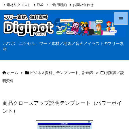
素材リクエスト
FAQ
ご利用規約
お問い合わせ
当サイト（Digipot.net）について


メニュ
パワポ、エクセル、ワード素材／地図／音声／イラストのフリー素

材
サイド

前へ

ホーム
>

ビジネス資料、テンプレート、計画表
>

提案書／説

明資料
次へ

検索
商品クローズアップ説明テンプレート（パワーポイ
ント）