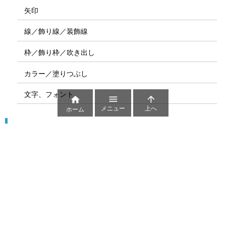
矢印
線／飾り線／装飾線
枠／飾り枠／吹き出し
カラー／塗りつぶし
文字、フォント



メニュー
上へ
ホーム
図解
コート図
部位
ゲーム盤
図解テンプレート