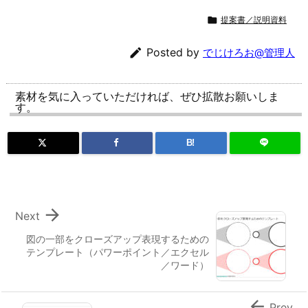

提案書／説明資料

Posted by
でじけろお@管理人
素材を気に入っていただければ、ぜひ拡散お願いしま
す。
B!

Next
図の一部をクローズアップ表現するための
テンプレート（パワーポイント／エクセル
／ワード）

Prev