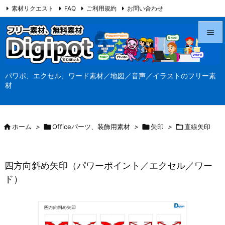
素材リクエスト
FAQ
ご利用規約
お問い合わせ
当サイト（Digipot.net）について


メニュ
パワポ、エクセル、ワード素材／地図／音声／イラストのフリー素

材
サイド

前へ

ホーム
>

Officeパーツ、装飾用素材
>

矢印
>

直線矢印

次へ

四方向斜め矢印（パワーポイント／エクセル／ワー
検索
ド）