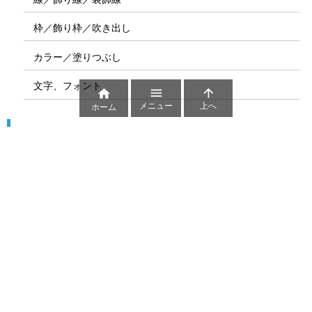
枠／飾り枠／吹き出し
カラー／塗りつぶし
文字、フォント



メニュー
上へ
ホーム
図解
コート図
部位
ゲーム盤
図解テンプレート
その他の図解