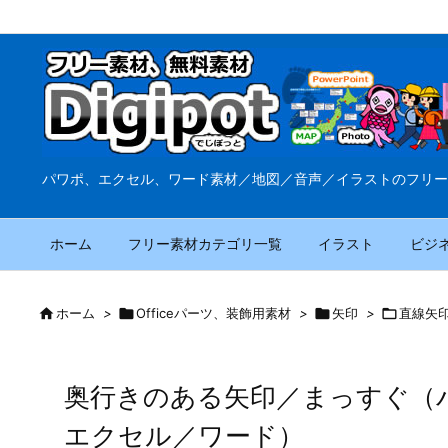
パワポ、エクセル、ワード素材／地図／音声／イラストのフリー
ホーム
フリー素材カテゴリ一覧
イラスト
ビジ

ホーム
>

Officeパーツ、装飾用素材
>

矢印
>

直線矢
奥行きのある矢印／まっすぐ（
エクセル／ワード）