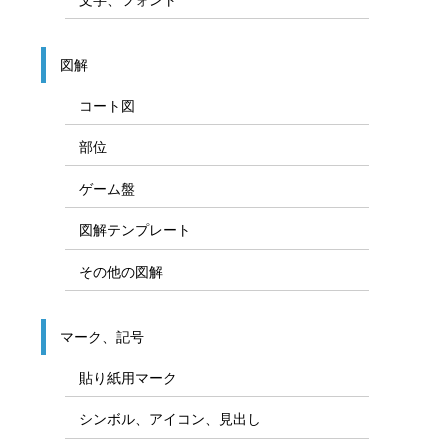
図解
コート図
部位
ゲーム盤
図解テンプレート
その他の図解
マーク、記号
貼り紙用マーク
シンボル、アイコン、見出し