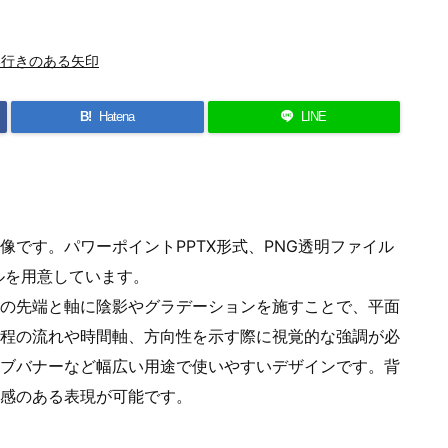
奥行きのある矢印
B!
Hatena
LINE