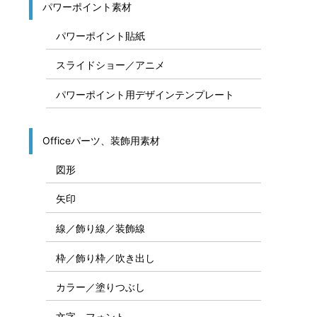
パワーポイント素材
パワーポイント貼紙
スライドショー／アニメ
パワーポイント用デザインテンプレート
Officeパーツ、装飾用素材
図形
矢印
線／飾り線／装飾線
枠／飾り枠／吹き出し
カラー／塗りつぶし
文字、フォント