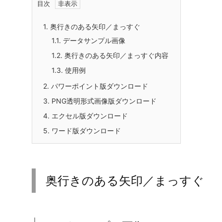
フリー、無料で使える奥行きのある矢印／まっすぐ画像
形式、エクセルXLSX形式、ワードDOCX形式ファ
奥行きのある直線的な矢印図形の画像素材です。矢印
的な図解に比べて立体感と重厚感を演出できます。工
要な資料に向いており、図解作成やマニュアル、ウェ
景に合わせて色替えやトリミングを行えば、より統一
目次
1.
奥行きのある矢印／まっすぐ
1.1.
データサンプル画像
1.2.
奥行きのある矢印／まっすぐ内容
1.3.
使用例
2.
パワーポイント版ダウンロード