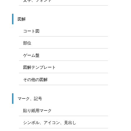
図解
コート図
部位
ゲーム盤
図解テンプレート
その他の図解
マーク、記号
貼り紙用マーク
シンボル、アイコン、見出し