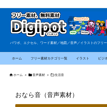
パワポ、エクセル、ワード素材／地図／音声／イラストのフリー
ホーム
フリー素材カテゴリ一覧
イラスト
ビジ

ホーム
>

音声素材
>

生活音
おなら音（音声素材）