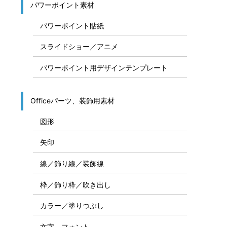
パワーポイント素材
パワーポイント貼紙
スライドショー／アニメ
パワーポイント用デザインテンプレート
Officeパーツ、装飾用素材
図形
矢印
線／飾り線／装飾線
枠／飾り枠／吹き出し
カラー／塗りつぶし
文字、フォント