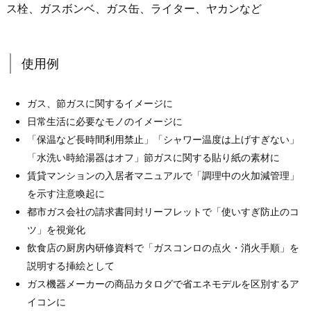
ス栓、ガスボンベ、ガス缶、ライター、ヤカンなど
使用例
ガス、節ガスに関するイメージに
日常生活に必要なモノのイメージに
「保温など長時間利用禁止」「シャワー温度は上げすぎない」
「水洗い時給湯器はオフ」節ガスに関する貼り紙の素材に
賃貸マンションの入居者マニュアルで「調理中の火加減管理」
を示す注意喚起に
都市ガス会社の請求書同封リーフレットで「使いすぎ防止のコ
ツ」を視覚化
飲食店の厨房内研修資料で「ガスコンロの点火・消火手順」を
説明する挿絵として
ガス機器メーカーの商品カタログで省エネモデルを区別するア
イコンに