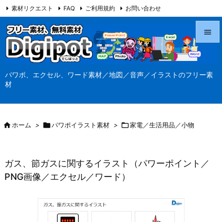
素材リクエスト
FAQ
ご利用規約
お問い合わせ
当サイト（Digipot.net）について


メニュ
パワポ、エクセル、ワード素材／地図／音声／イラストのフリー素

材
サイド

前へ

ホーム
>

パワポイラスト素材
>

家電／生活用品／小物

次へ

ガス、節ガスに関するイラスト（パワーポイント／
検索
PNG画像／エクセル／ワード）