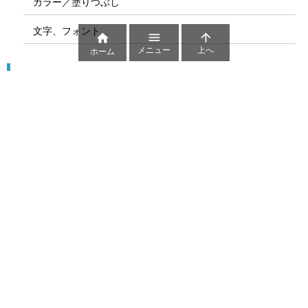
カラー／塗りつぶし
文字、フォント



メニュー
上へ
ホーム
図解
コート図
部位
ゲーム盤
図解テンプレート
その他の図解
マーク、記号
貼り紙用マーク