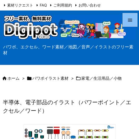
素材リクエスト
FAQ
ご利用規約
お問い合わせ
当サイト（Digipot.net）について


メニュ
パワポ、エクセル、ワード素材／地図／音声／イラストのフリー素

材
サイド

前へ

ホーム
>

パワポイラスト素材
>

家電／生活用品／小物

次へ

半導体、電子部品のイラスト（パワーポイント／エ
検索
クセル／ワード）