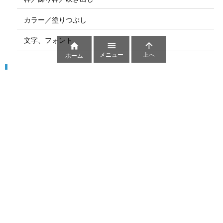
カラー／塗りつぶし
文字、フォント



メニュー
上へ
ホーム
図解
コート図
部位
ゲーム盤
図解テンプレート
その他の図解
マーク、記号