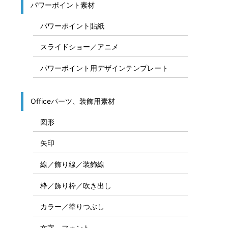
パワーポイント素材
パワーポイント貼紙
スライドショー／アニメ
パワーポイント用デザインテンプレート
Officeパーツ、装飾用素材
図形
矢印
線／飾り線／装飾線
枠／飾り枠／吹き出し
カラー／塗りつぶし
文字、フォント