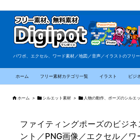
パワポ、エクセル、ワード素材／地図／音声／イラストのフリー
ホーム
フリー素材カテゴリ一覧
イラスト
ビジ

ホーム
>

シルエット素材
>

人物の動作、ポーズのシルエ
ファイティングポーズのビジネ
ント／PNG画像／エクセル／ワ