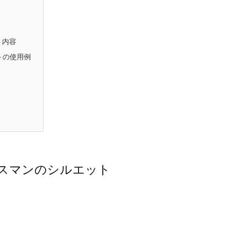
スマンのシルエット画像です。パワーポイントPPTX形
ワードDOCX形式ファイルを用意しています。
のシルエット素材です。競争や挑戦、モチベーション向
で「戦う姿勢」を象徴的に示すビジュアルとして活用で
ト内容
トの使用例