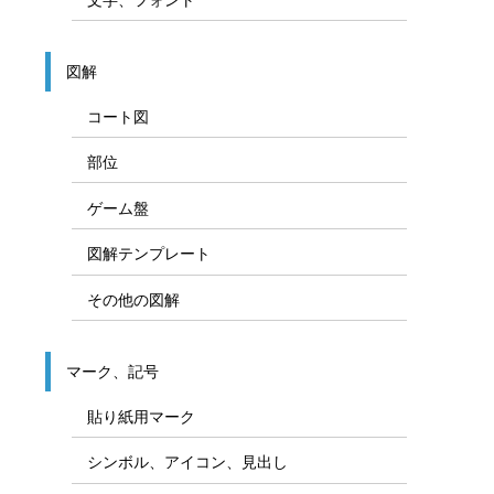
図解
コート図
部位
ゲーム盤
図解テンプレート
その他の図解
マーク、記号
貼り紙用マーク
シンボル、アイコン、見出し