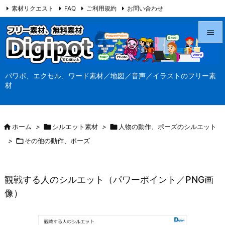
素材リクエスト
FAQ
ご利用規約
お問い合わせ
当サイト（Digipot.net）について


メニュ
パワポ、エクセル、ワード素材／地図／音声／イラストのフリー素

材
サイド

前へ

ホーム
>

シルエット素材
>

人物の動作、ポーズのシルエット

>

その他の動作、ポーズ
次へ

検索
観戦する人のシルエット（パワーポイント／PNG画
像）