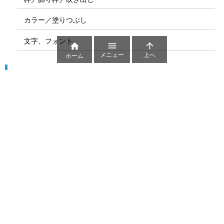
カラー／塗りつぶし
文字、フォント



メニュー
上へ
ホーム
図解
コート図
部位
ゲーム盤
図解テンプレート
その他の図解
マーク、記号